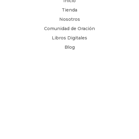
Inicio
Tienda
Nosotros
Comunidad de Oración
Libros Digitales
Blog
Contacto
Términos y Condiciones
1 Juan 4, 8
Copyright © 2026
Todos los derechos son reservados.