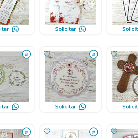
itar
Solicitar
Solici
#
#
itar
Solicitar
Solici
#
#