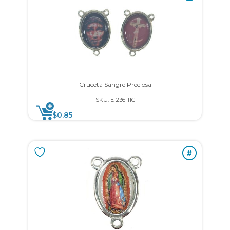
Cruceta Sangre Preciosa
SKU: E-236-11G
$
0.85
#