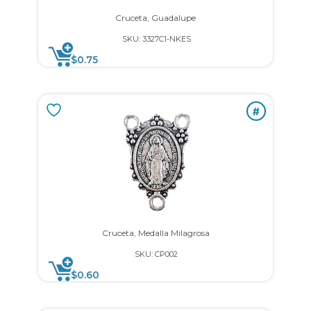
Cruceta, Guadalupe
SKU: 3327C1-NKES
$
0.75
#
Cruceta, Medalla Milagrosa
SKU: CP002
$
0.60