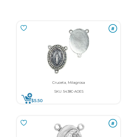
#
Cruceta, Milagrosa
SKU: 5438C-AOES
$
5.50
#