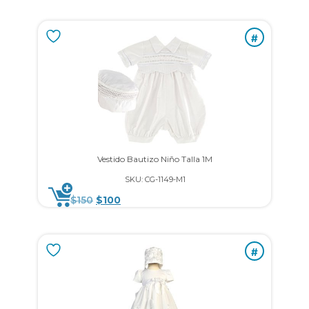
#
Vestido Bautizo Niño Talla 1M
SKU: CG-1149-M1
$
150
$
100
#