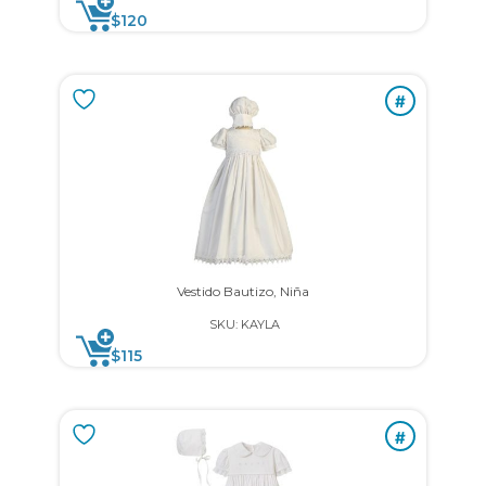
$
120
#
Vestido Bautizo, Niña
SKU: KAYLA
$
115
#