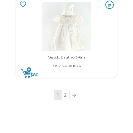
#
Vestido Bautizo 3-6m
SKU: NATALIE3-6
$
80
1
2
→