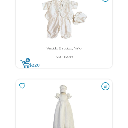
Vestido Bautizo, Niño
SKU: I348B
$
220
#