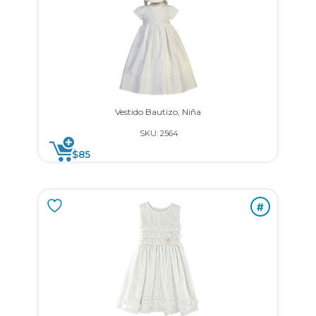
Vestido Bautizo, Niña
SKU: 2564
$
85
#