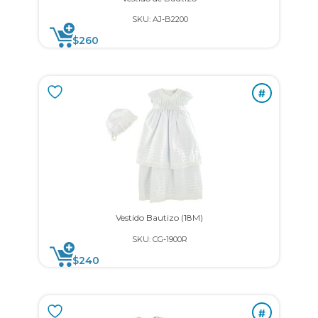
SKU: AJ-B2200
$
260
#
Vestido Bautizo (18M)
SKU: CG-1900R
$
240
#