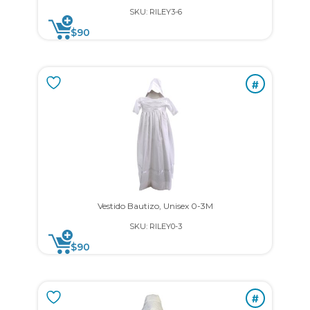
SKU: RILEY3-6
$
90
#
Vestido Bautizo, Unisex 0-3M
SKU: RILEY0-3
$
90
#