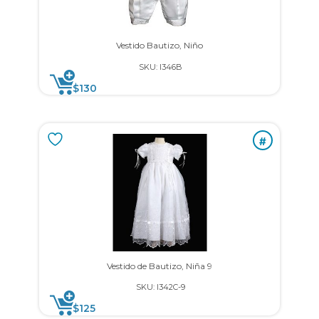
Vestido Bautizo, Niño
SKU: I346B
$
130
#
Vestido de Bautizo, Niña 9
SKU: I342C-9
$
125