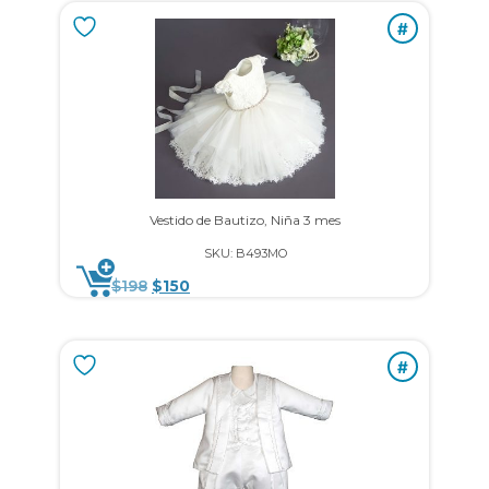
#
Vestido de Bautizo, Niña 3 mes
SKU: B493MO
$
198
$
150
#