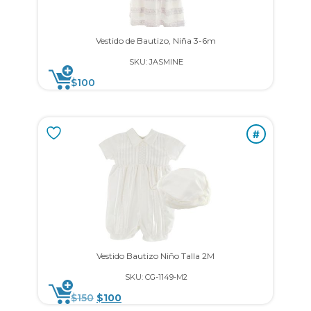
Vestido de Bautizo, Niña 3-6m
SKU: JASMINE
$
100
#
Vestido Bautizo Niño Talla 2M
SKU: CG-1149-M2
$
150
$
100