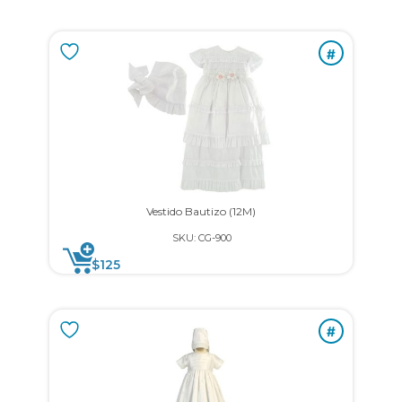
#
Vestido Bautizo (12M)
SKU: CG-900
$
125
#