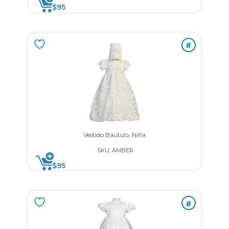
$
95
#
Vestido Bautizo, Niña
SKU: AMBER
$
95
#