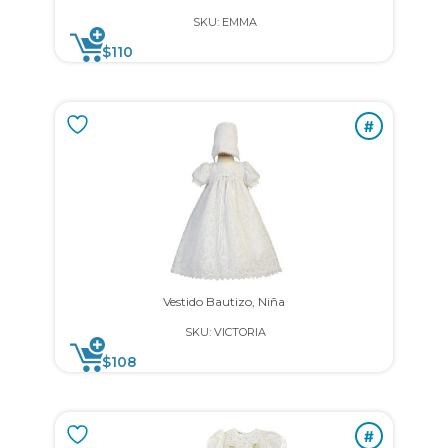
SKU: EMMA
$
110
#
Vestido Bautizo, Niña
SKU: VICTORIA
$
108
#