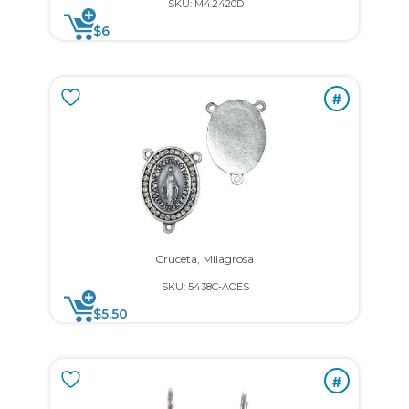
SKU: M4.2420D
$
6
#
Cruceta, Milagrosa
SKU: 5438C-AOES
$
5.50
#