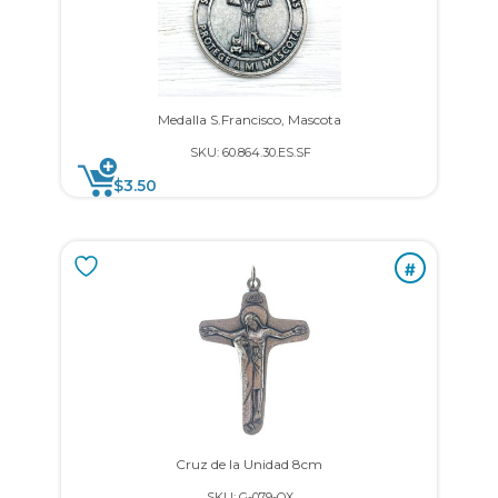
Medalla S.Francisco, Mascota
SKU: 60.864.30.ES.SF
$
3.50
#
Cruz de la Unidad 8cm
SKU: G-079-OX