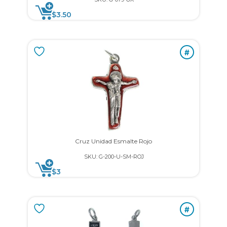
$
3.50
#
Cruz Unidad Esmalte Rojo
SKU: G-200-U-SM-ROJ
$
3
#