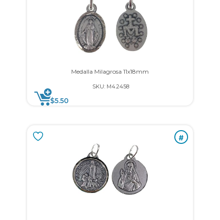
Medalla Milagrosa 11x18mm
SKU: M4.2458
$
5.50
#