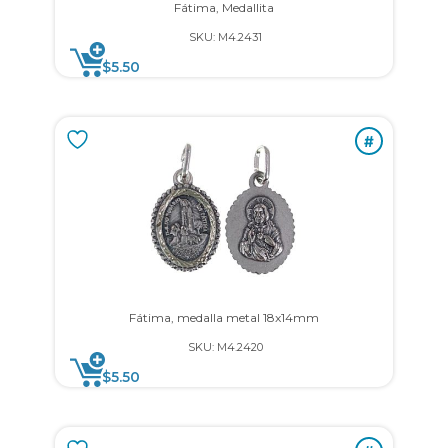
Fátima, Medallita
SKU: M4.2431
$
5.50
#
Fátima, medalla metal 18x14mm
SKU: M4.2420
$
5.50