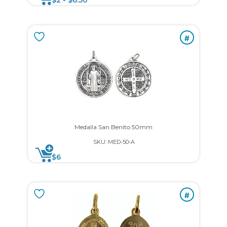
$
2
-
$
6.50
#
Medalla San Benito 50mm
SKU: MED-50-A
$
6
#