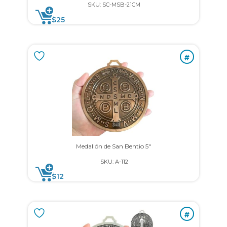
SKU: SC-MSB-21CM
$
25
#
Medallón de San Bentio 5″
SKU: A-112
$
12
#