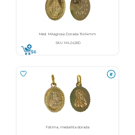
Med. Milagrosa Dorada 19x14mm
SKU: M4.2426D
$
6
#
Fátima, medallita dorada