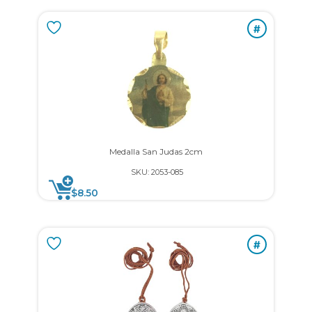
#
Medalla San Judas 2cm
SKU: 2053-085
$
8.50
#