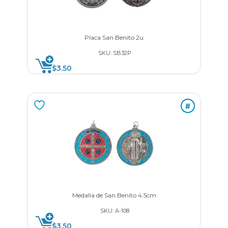
Placa San Benito 2u
SKU: SB32P
$
3.50
#
Medalla de San Benito 4.5cm
SKU: A-108
$
3.50