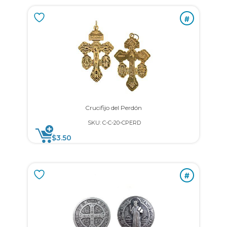
#
Crucifijo del Perdón
SKU: C-C-20-CPERD
$
3.50
#