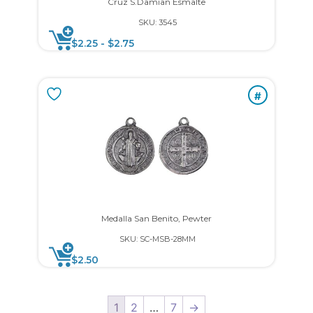
Cruz S.Damian Esmalte
SKU: 3545
$
2.25
-
$
2.75
#
Medalla San Benito, Pewter
SKU: SC-MSB-28MM
$
2.50
1
2
…
7
→