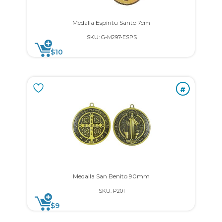
Medalla Espíritu Santo 7cm
SKU: G-M297-ESPS
$
10
#
Medalla San Benito 90mm
SKU: P201
$
9