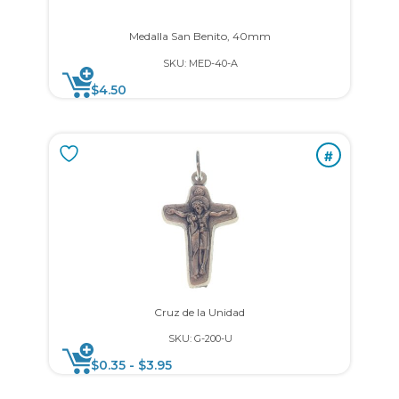
Medalla San Benito, 40mm
SKU: MED-40-A
$
4.50
#
Cruz de la Unidad
SKU: G-200-U
$
0.35
-
$
3.95