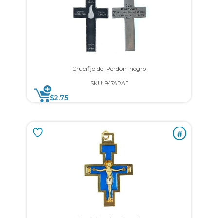
Crucifijo del Perdón, negro
SKU: 947ARAE
$
2.75
#