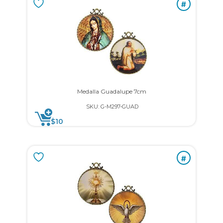
#
Medalla Guadalupe 7cm
SKU: G-M297-GUAD
$
10
#