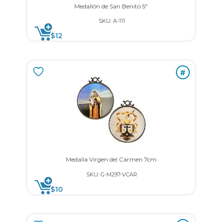
Medallón de San Benito 5″
SKU: A-111
$
12
#
Medalla Virgen del Carmen 7cm
SKU: G-M297-VCAR
$
10