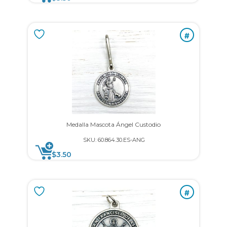
#
Medalla Mascota Ángel Custodio
SKU: 60.864.30.ES-ANG
$
3.50
#