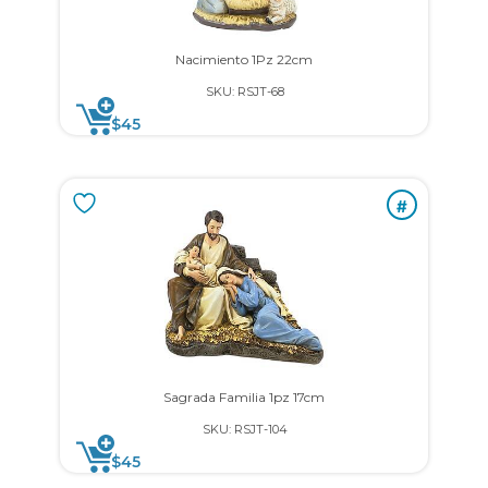
Nacimiento 1Pz 22cm
SKU: RSJT-68
$
45
#
Sagrada Familia 1pz 17cm
SKU: RSJT-104
$
45