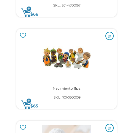
SKU: 201-4700067
$
68
#
Nacimiento 11pz
SKU: 100-0600009
$
65
#