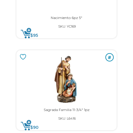
Nacimiento 6pz 5″
SKU: YC169
$
95
#
Sagrada Familia 11-3/4″ 1pz
SKU: L6416
$
90