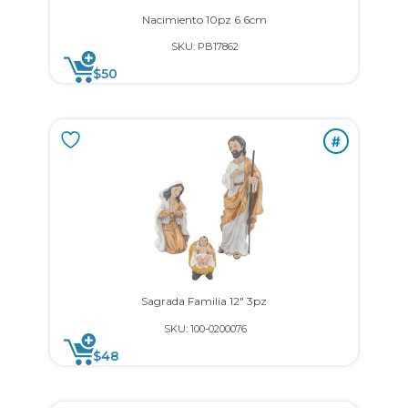
Nacimiento 10pz 6.6cm
SKU: PB17862
$
50
#
Sagrada Familia 12″ 3pz
SKU: 100-0200076
$
48