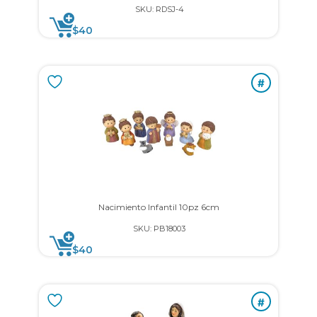
SKU: RDSJ-4
$
40
#
Nacimiento Infantil 10pz 6cm
SKU: PB18003
$
40
#