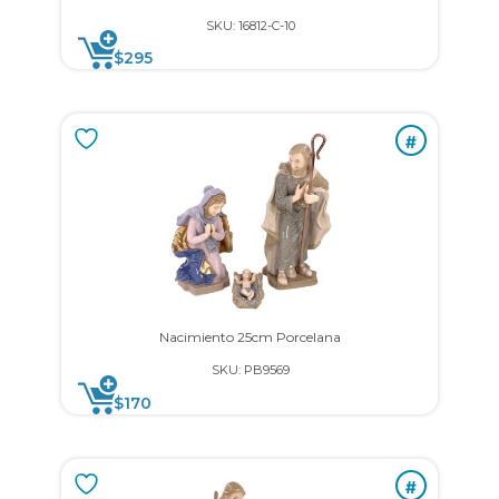
SKU: 16812-C-10
$
295
#
Nacimiento 25cm Porcelana
SKU: PB9569
$
170
#