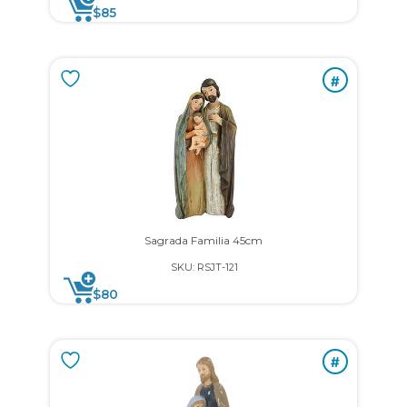
$
85
#
Sagrada Familia 45cm
SKU: RSJT-121
$
80
#