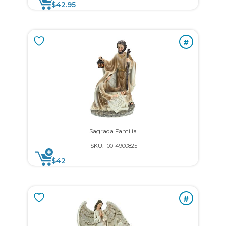
$
42.95
#
Sagrada Familia
SKU: 100-4900825
$
42
#