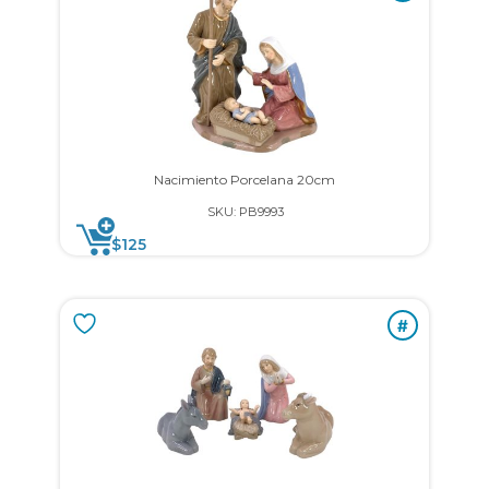
Nacimiento Porcelana 20cm
SKU: PB9993
$
125
#