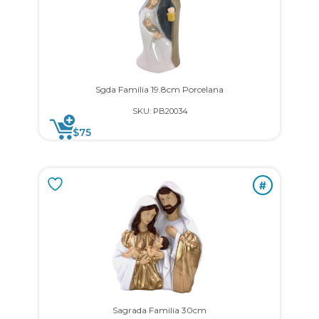
Sgda Familia 19.8cm Porcelana
SKU: PB20034
$
75
#
Sagrada Familia 30cm