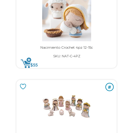
Nacimiento Crochet 4pz 12-15c
SKU: NAT-C-4PZ
$
55
#