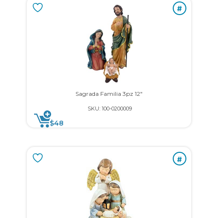
#
Sagrada Familia 3pz 12″
SKU: 100-0200009
$
48
#