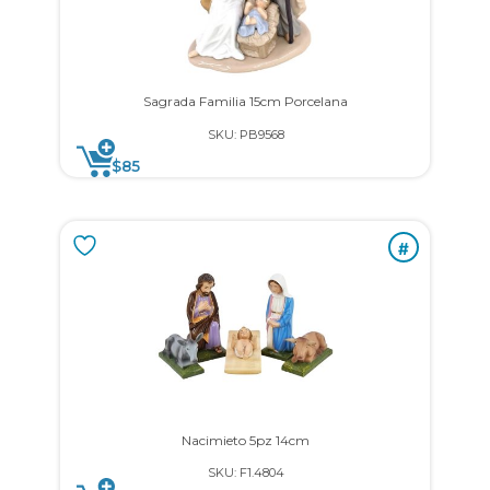
Sagrada Familia 15cm Porcelana
SKU: PB9568
$
85
#
Nacimieto 5pz 14cm
SKU: F1.4804