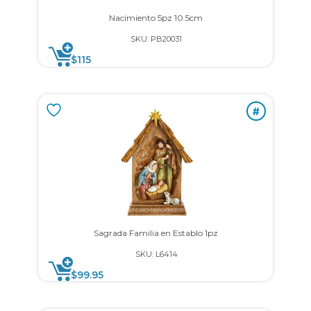
Nacimiento 5pz 10.5cm
SKU: PB20031
$
115
#
Sagrada Familia en Establo 1pz
SKU: L6414
$
99.95