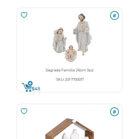
#
Sagrada Familia 26cm 3pz
SKU: 201-7700017
$
45
#