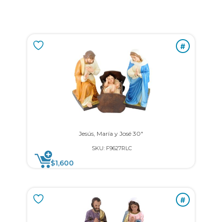
#
Jesús, María y José 30″
SKU: F9627RLC
$
1,600
#