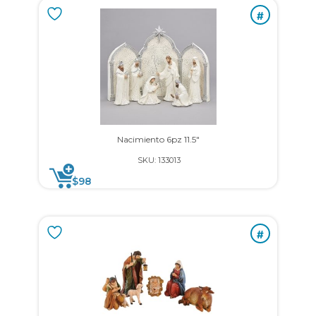
#
Nacimiento 6pz 11.5″
SKU: 133013
$
98
#