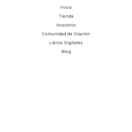
Inicio
Tienda
Nosotros
Comunidad de Oración
Libros Digitales
Blog
Contacto
Términos y Condiciones
1 Juan 4, 8
Copyright © 2026
Todos los derechos son reservados.