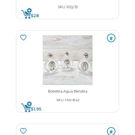
SKU: RJQ-35
$
28
#
Botellita Agua Bendita
SKU: HW-B42
$
1.95
#