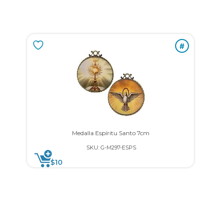
#
Medalla Espíritu Santo 7cm
SKU: G-M297-ESPS
$
10