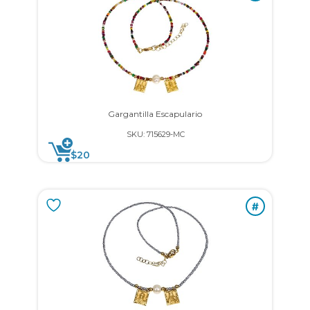
Gargantilla Escapulario
SKU: 715629-MC
$
20
#