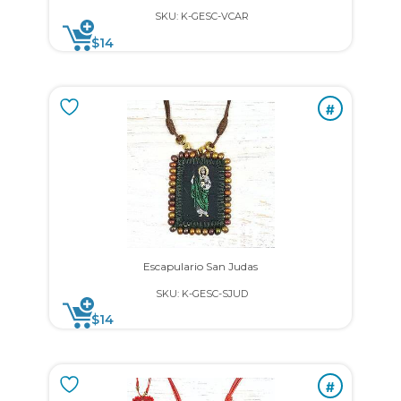
SKU: K-GESC-VCAR
$
14
#
Escapulario San Judas
SKU: K-GESC-SJUD
$
14
#