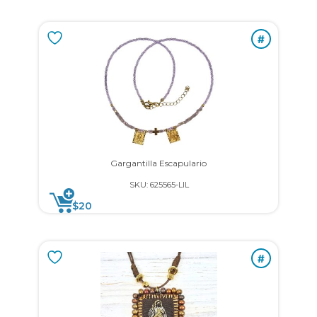
#
Gargantilla Escapulario
SKU: 625565-LIL
$
20
#