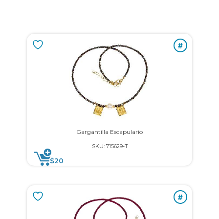
#
Gargantilla Escapulario
SKU: 715629-T
$
20
#