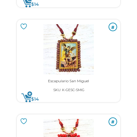
$
14
#
Escapulario San Miguel
SKU: K-GESC-SMIG
$
14
#