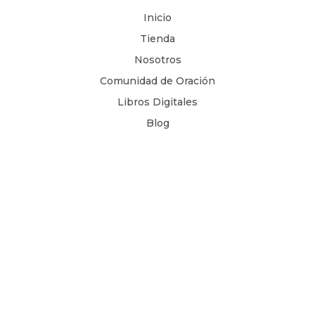
Inicio
Tienda
Nosotros
Comunidad de Oración
Libros Digitales
Blog
Contacto
Términos y Condiciones
1 Juan 4, 8
Copyright © 2026
Todos los derechos son reservados.