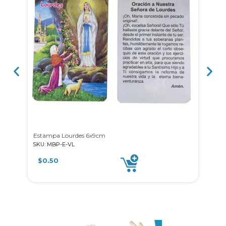
Estampa Lourdes 6x9cm
SKU: MBP-E-VL
SKU: 
$
0.50
$
0.