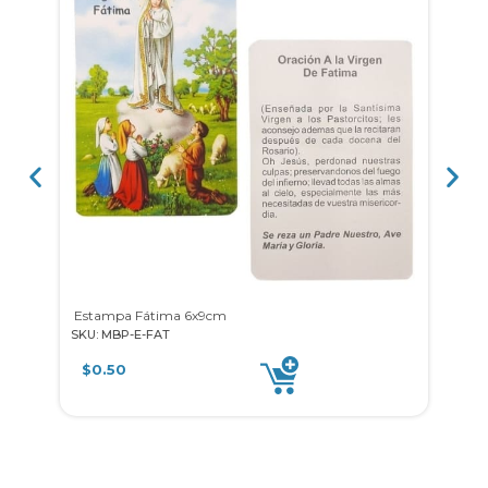
Estampa Fátima 6x9cm
SKU: MBP-E-FAT
SKU: 
$
0.50
$
0.