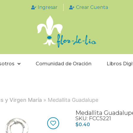
Ingresar
Crear Cuenta
sotros
Comunidad de Oración
Libros Digi
ús y Virgen María
» Medallita Guadalupe
Medallita Guadalup
SKU: FCC5221
$
0.40