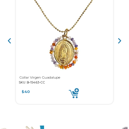
Collar Virgen Guadalupe
SKU: B-15463-CC
SKU: 
$
40
$
7