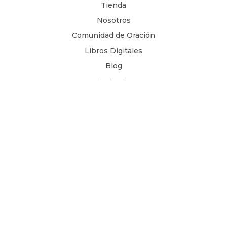
Tienda
Nosotros
Comunidad de Oración
Libros Digitales
Blog
Contacto
Términos y Condiciones
1 Juan 4, 8
Copyright © 2026
Todos los derechos son reservados.