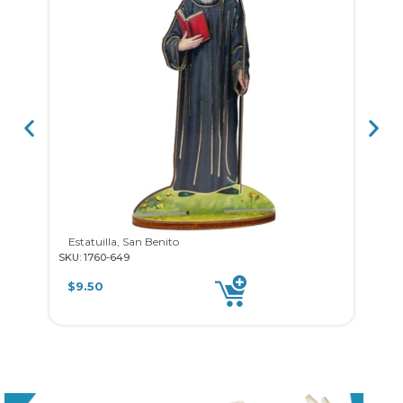
Estatuilla, San Benito
T
SKU: 1760-649
SKU: 
$
9.50
$
7.