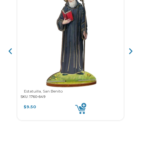
Estatuilla, San Benito
SKU: 1760-649
SKU: 
$
9.50
$
3.