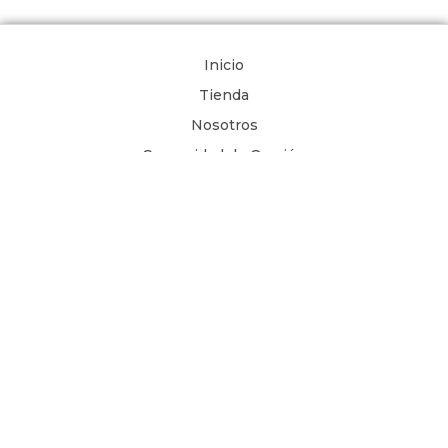
Inicio
Tienda
Nosotros
Comunidad de Oración
Libros Digitales
Blog
Contacto
Términos y Condiciones
1 Juan 4, 8
Copyright © 2026