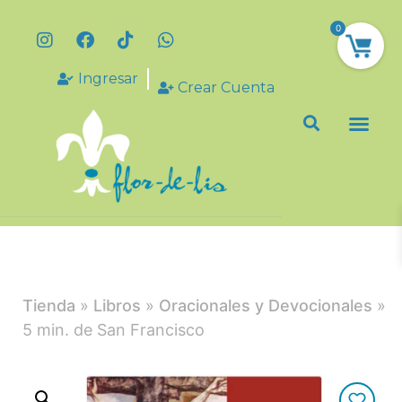
0
Ingresar
Crear Cuenta
Tienda
»
Libros
»
Oracionales y Devocionales
»
5 min. de San Francisco