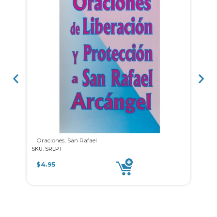
Oraciones, San Rafael
5 min
SKU: SRLPT
SKU: 1
$
4.95
$
11