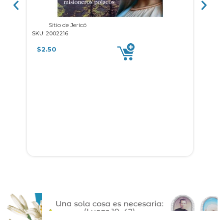
Sitio de Jericó
5 min
SKU: 2002216
SKU: 1
$
2.50
$
11