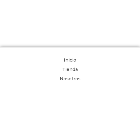
Inicio
Tienda
Nosotros
Comunidad de Oración
Libros Digitales
Blog
Contacto
Términos y Condiciones