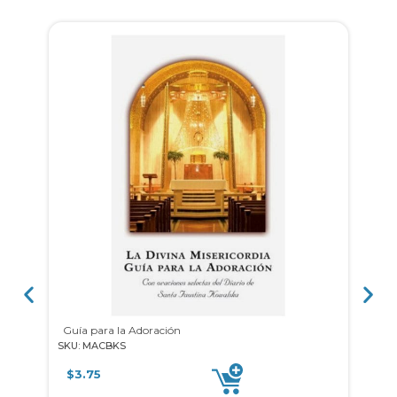
Guía para la Adoración
SKU: MACBKS
SKU: 3
$
3.75
$
9.