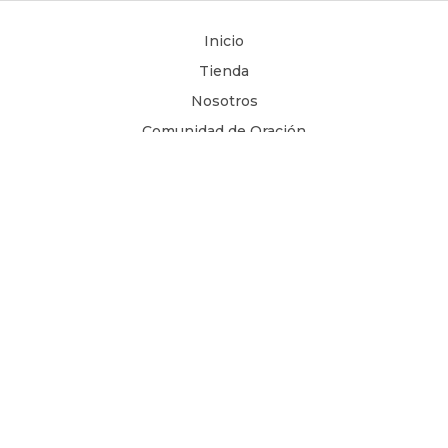
Inicio
Tienda
Nosotros
Comunidad de Oración
Libros Digitales
Blog
Contacto
Términos y Condiciones
1 Juan 4, 8
Copyright © 2026
Todos los derechos son reservados.