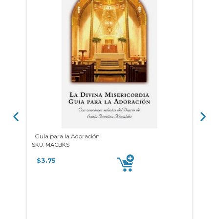
Guía para la Adoración
Lib
SKU: MACBKS
SKU: 
$
3.75
$
2.