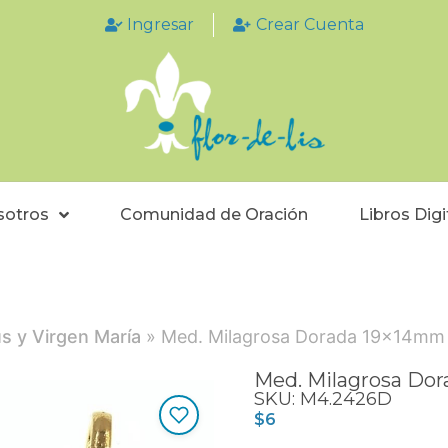
Ingresar
Crear Cuenta
sotros
Comunidad de Oración
Libros Digi
ús y Virgen María
» Med. Milagrosa Dorada 19x14mm
Med. Milagrosa Do
SKU: M4.2426D
$
6