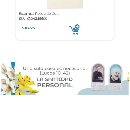
Estampa Recuerdo Comunión 25u
SKU: 01.042.16600
SKU: 0
$
18.75
$
18