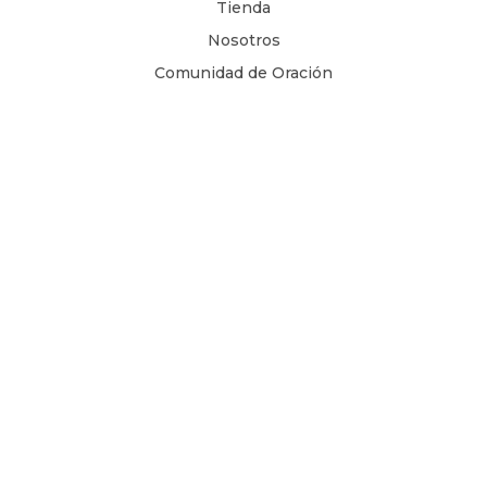
Tienda
Nosotros
Comunidad de Oración
Libros Digitales
Blog
Contacto
Términos y Condiciones
1 Juan 4, 8
Copyright © 2026
Todos los derechos son reservados.