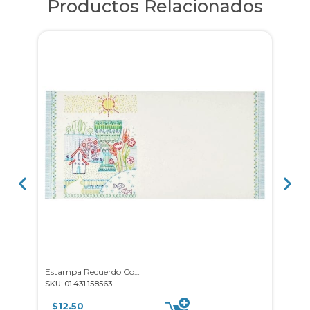
Productos Relacionados
Estampa Recuerdo Comunión 25u
SKU: 01.431.158563
SKU: 0
$
12.50
$
2