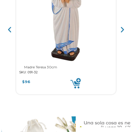
Madre Teresa 30cm
S
SKU: 091-32
SKU: 
$
96
$
8