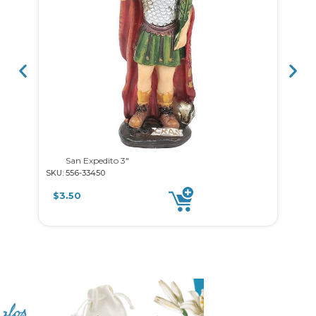
San Expedito 3″
Ma
SKU: 556-33450
SKU: 0
$
3.50
$
9