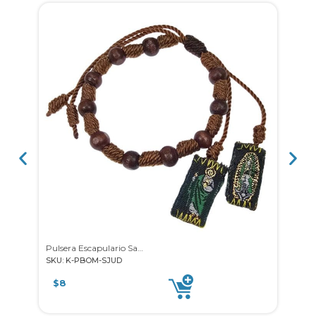
Pulsera Escapulario San Judas
SKU: K-PBOM-SJUD
SKU: 
$
8
$
8