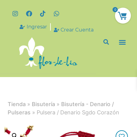
0
Ingresar
Crear Cuenta
Tienda
»
Bisutería
»
Bisutería - Denario /
Pulseras
» Pulsera / Denario Sgdo Corazón