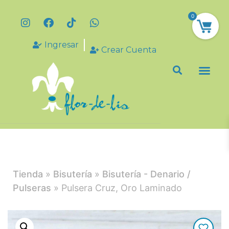
0
Ingresar
Crear Cuenta
Tienda
»
Bisutería
»
Bisutería - Denario /
Pulseras
» Pulsera Cruz, Oro Laminado