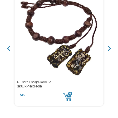
Pulsera Escapulario San Benito
SKU: K-PBOM-SB
SKU: 
$
8
$
8