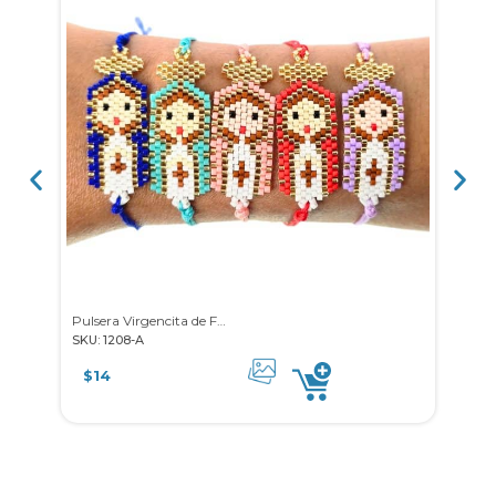
Pulsera Virgencita de Fátima
Pulse
SKU: 1208-A
SKU: 
$
14
$
8