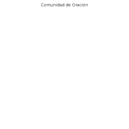
Comunidad de Oración
Libros Digitales
Blog
Contacto
Términos y Condiciones
1 Juan 4, 8
Copyright © 2026
Todos los derechos son reservados.