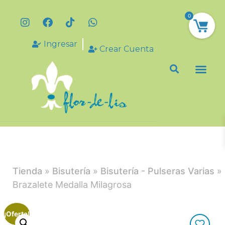
0
Ingresar
Crear Cuenta
Tienda
»
Bisutería
»
Bisutería - Pulseras Varias
»
Brazalete Medalla Milagrosa
¡Oferta!