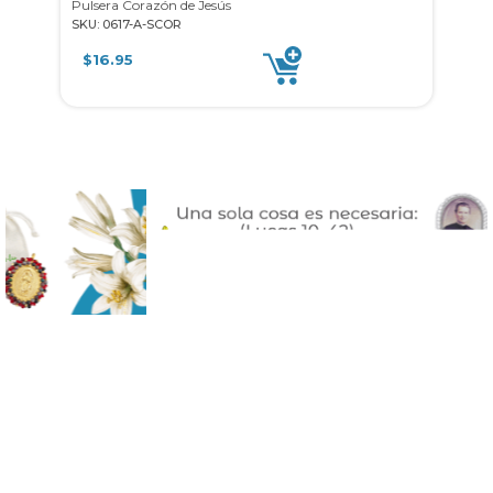
Pulsera Corazón de Jesús
Pulse
SKU: 0617-A-SCOR
SKU: 
$
16.95
$
8