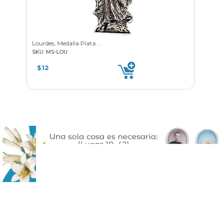
Lourdes, Medalla Plata 925
SKU: MS-LOU
SKU: 
$
12
$
3