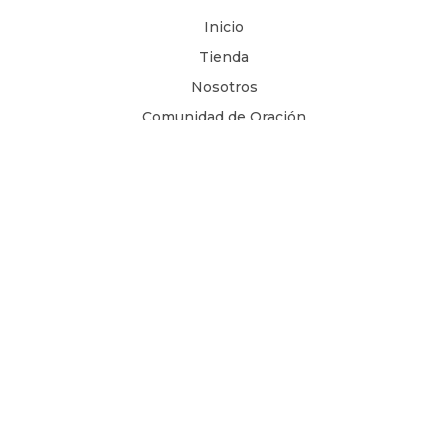
Inicio
Tienda
Nosotros
Comunidad de Oración
Libros Digitales
Blog
Contacto
Términos y Condiciones
1 Juan 4, 8
Copyright © 2026
Todos los derechos son reservados.