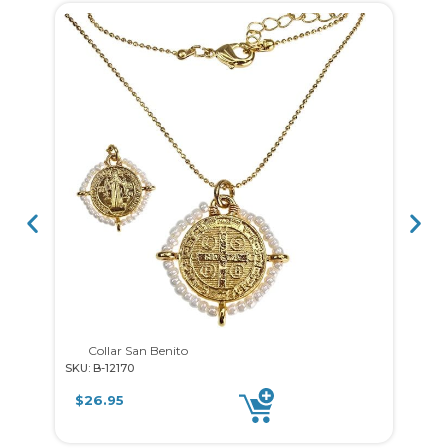
Collar San Benito
Coll
SKU: B-12170
SKU: 
$
26.95
$
3