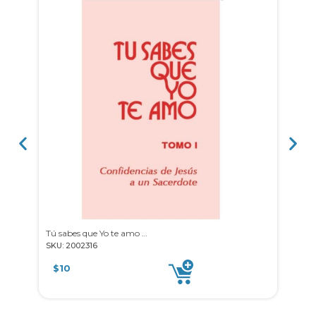
Tú sabes que Yo te amo Vol.1
María
SKU: 2002316
SKU: 
$
10
$
8