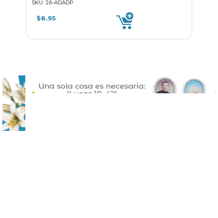
SKU: 26-ADADP
SKU: 
$
6.95
$
6