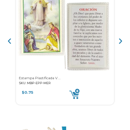
Estampa Plastificada V.Merced
SKU: MBP-EPP-MER
SKU: 
$
0.75
$
0.