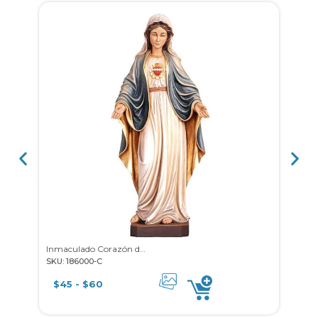
Inmaculado Corazón de María
SKU: 186000-C
SKU: 
$
45
-
$
60
$
1,