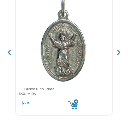
Divino Niño, Plata
SKU: IM-DN
SKU: 
$
28
$
5