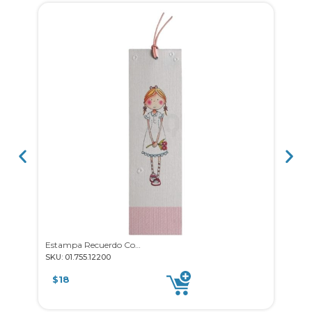
Estampa Recuerdo Comunión, 25u
SKU: 01.755.12200
SKU: 0
$
18
$
15