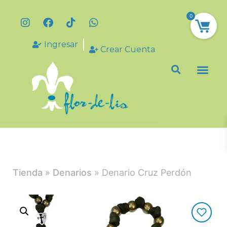
0
Ingresar
Crear Cuenta
Tienda
»
Denarios
» Denario Cruz Perdón