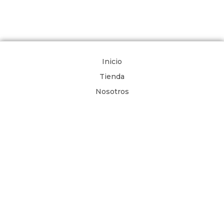
Inicio
Tienda
Nosotros
Comunidad de Oración
Libros Digitales
Blog
Contacto
Términos y Condiciones