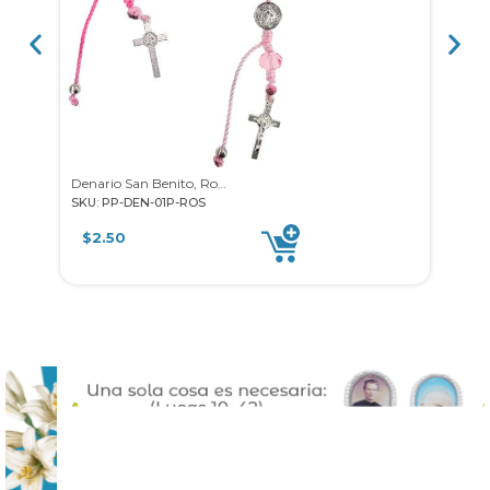
Denario San Benito, Rosado
SKU: PP-DEN-01P-ROS
SKU: 
$
2.50
$
3.