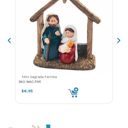
Mini Sagrada Familia
Naci
SKU: NAC-FM1
SKU: 
$
6.95
$
5