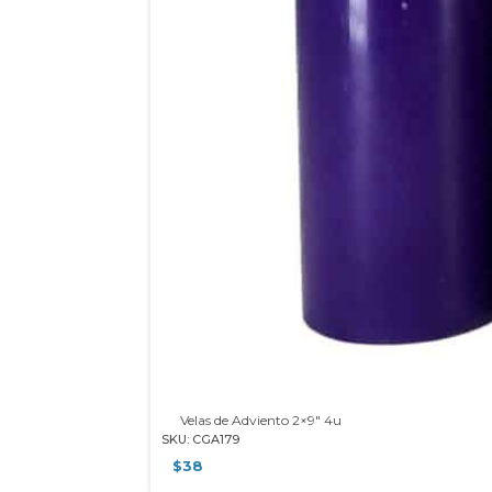
Velas de Adviento 2×9″ 4u
SKU: CGA179
$
38