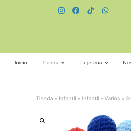
Inicio
Tienda
Tarjetería
No
Tienda
»
Infantil
»
Infantil - Varios
» S