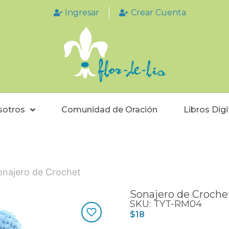
Ingresar
Crear Cuenta
sotros
Comunidad de Oración
Libros Digi
onajero de Crochet
Sonajero de Croche
SKU: TYT-RM04
$
18