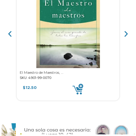
El Maestro de Maestros, Cury
Nu
SKU: 4901-99-0070
SKU: 
$
12.50
$
14