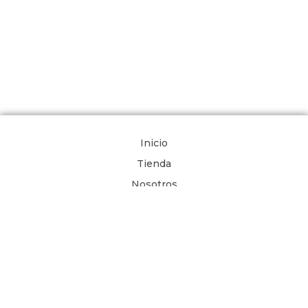
Inicio
Tienda
Nosotros
Comunidad de Oración
Libros Digitales
Blog
Contacto
Términos y Condiciones