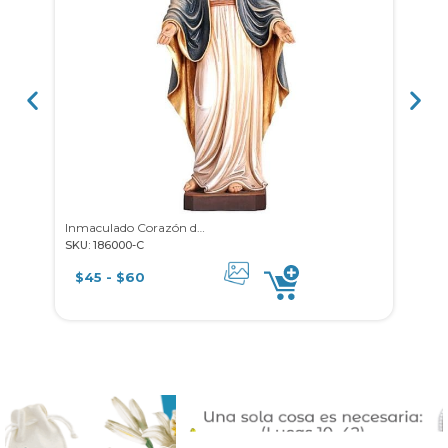
Inmaculado Corazón de María
SKU: 186000-C
SKU: 1
$
45
-
$
60
$
9