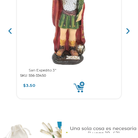
San Expedito 3″
SKU: 556-33450
SKU: F
$
3.50
$
8