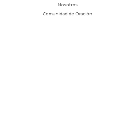
Nosotros
Comunidad de Oración
Libros Digitales
Blog
Contacto
Términos y Condiciones
1 Juan 4, 8
Copyright © 2026
Todos los derechos son reservados.