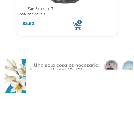
San Expedito 3″
S
SKU: 556-33450
SKU: 
$
3.50
$
8