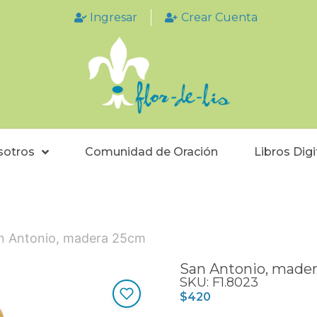
Ingresar
Crear Cuenta
sotros
Comunidad de Oración
Libros Digi
n Antonio, madera 25cm
San Antonio, made
SKU: F1.8023
$
420