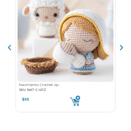
Nacimiento Crochet 4pz 12-15c
SKU: NAT-C-4PZ
SKU: 
$
55
$
3.